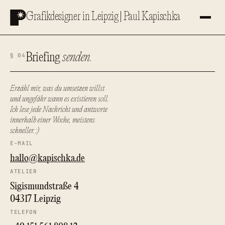
Zum
Grafikdesigner in Leipzig | Paul Kapischka
Inhalt
springen
Briefing
senden
.
§ 04
Erzähl mir, was du umsetzen willst
und ungefähr wann es existieren soll.
Ich lese jede Nachricht und antworte
innerhalb einer Woche, meistens
schneller. :)
E-MAIL
hallo@kapischka.de
ATELIER
Sigismundstraße 4
04317 Leipzig
TELEFON