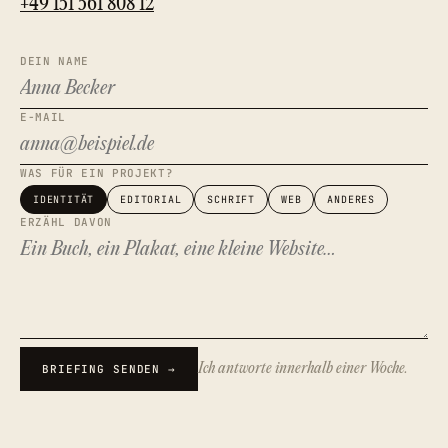
+49 151 561 808 12
DEIN NAME
E-MAIL
WAS FÜR EIN PROJEKT?
IDENTITÄT
EDITORIAL
SCHRIFT
WEB
ANDERES
ERZÄHL DAVON
Ich antworte innerhalb einer Woche.
BRIEFING SENDEN →