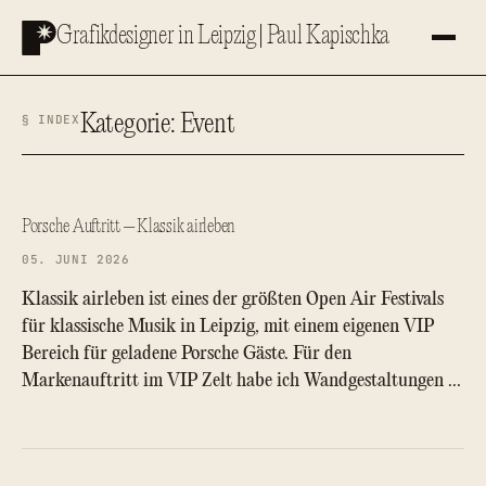
Zum
Grafikdesigner in Leipzig | Paul Kapischka
Inhalt
springen
Kategorie:
Event
§ INDEX
Porsche Auftritt – Klassik airleben
05. JUNI 2026
Klassik airleben ist eines der größten Open Air Festivals
für klassische Musik in Leipzig, mit einem eigenen VIP
Bereich für geladene Porsche Gäste. Für den
Markenauftritt im VIP Zelt habe ich Wandgestaltungen …