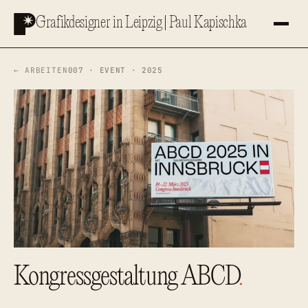
Zum
Grafikdesigner in Leipzig | Paul Kapischka
Inhalt
springen
← ARBEITEN
007 · EVENT · 2025
Kongressgestaltung ABCD
.